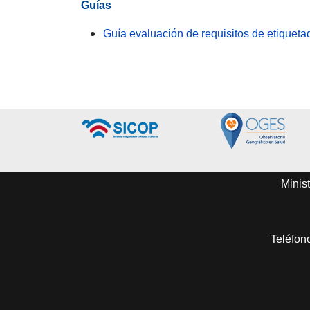
Guías
Guía evaluación de requisitos de etiquet
Minist
Teléfon