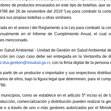
ibuidores de productos envasados en este tipo de botellas, que 
N° 9786 del 26 de noviembre del 2019 “Ley para combatir la cont
a sus propias botellas u otras similares.
ada en el anexo I del Reglamento a la Ley para combatir la con
nualmente en el Informe de Cumplimiento Anual, el cual s
ntes mencionado.
ción Salud Ambiental - Unidad de Gestión en Salud Ambiental d
ación (en cuyo caso debe ser entregada en la Ventanilla de di
o
dsa.gestion@misalud.go.cr
,
con la firma digital de la persona
 partir de un productor o importador y sus respectivos distrib
ios de ellos, bajo la figura legal que determinen, para el cum
786.
unicipios, como se establece en el artículo 5º inciso e) de l
oducción, comercialización y distribución pueden realizar la ges
te o a través de uno o más gestores autorizados por el Minist