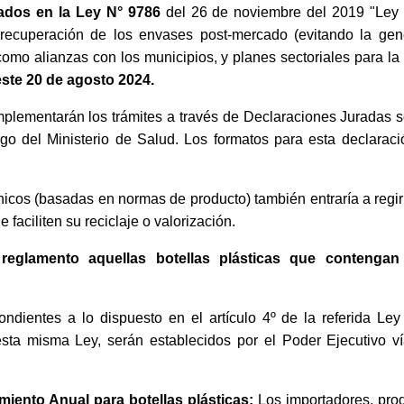
lados en la Ley N° 9786
del 26 de noviembre del 2019 "Ley p
ecuperación de los envases post-mercado (evitando la gener
como alianzas con los municipios, y planes sectoriales para l
 este 20 de agosto 2024.
mplementarán los trámites a través de Declaraciones Juradas
go del Ministerio de Salud. Los formatos para esta declarac
icos (basadas en normas de producto) también entraría a regir l
e faciliten su reciclaje o valorización.
reglamento aquellas botellas plásticas que contenga
ndientes a lo dispuesto en el artículo 4º de la referida Ley
esta misma Ley, serán establecidos por el Poder Ejecutivo ví
iento Anual para botellas plásticas:
Los importadores, prod