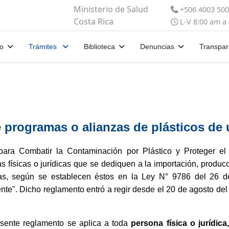
Ministerio de Salud
+506 4003 50
Costa Rica
L-V 8:00 am a
io
Trámites
Biblioteca
Denuncias
Transpar
 programas o alianzas de plásticos de
ra Combatir la Contaminación por Plástico y Proteger el 
 físicas o jurídicas que se dediquen a la importación, producci
sticas, según se establecen éstos en la Ley N° 9786 del 26 
ente". Dicho reglamento entró a regir desde el 20 de agosto de
esente reglamento se aplica a toda
persona física o jurídic