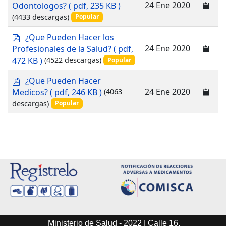
d
24 Ene 2020
Odontologos?
( pdf, 235 KB )
f
(4433 descargas)
Popular
p
¿Que Pueden Hacer los
d
24 Ene 2020
Profesionales de la Salud?
( pdf,
f
472 KB )
(4522 descargas)
Popular
p
¿Que Pueden Hacer
d
24 Ene 2020
Medicos?
( pdf, 246 KB )
(4063
f
descargas)
Popular
Ministerio de Salud - 2022 | Calle 16,