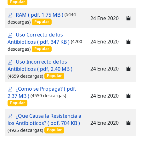
Popular
p
RAM
( pdf, 1.75 MB )
(5444
24 Ene 2020
d
descargas)
Popular
f
p
Uso Correcto de los
d
24 Ene 2020
Antibioticos
( pdf, 347 KB )
(4700
f
descargas)
Popular
p
Uso Incorrecto de los
d
24 Ene 2020
Antibioticos
( pdf, 2.40 MB )
f
(4659 descargas)
Popular
p
¿Como se Propaga?
( pdf,
d
24 Ene 2020
2.37 MB )
(4559 descargas)
f
Popular
p
¿Que Causa la Resistencia a
d
24 Ene 2020
los Antibioticos?
( pdf, 704 KB )
f
(4925 descargas)
Popular