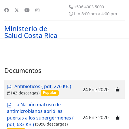
+506 4003 5000
L-V 8:00 am a 4:00 pm
Ministerio de
Salud Costa Rica
Documentos
p
Antibioticos
( pdf, 276 KB )
24 Ene 2020
d
(5143 descargas)
Popular
f
p
La Nación mal uso de
d
antimicrobianos abrió las
f
24 Ene 2020
puertas a los supergérmenes
(
pdf, 683 KB )
(5958 descargas)