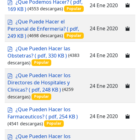
p
¿Que Podemos Hacer?
( pdf,
24 Ene 2020
d
169 KB )
(4553 descargas)
Popular
f
p
¿Que Puede Hacer el
d
24 Ene 2020
Personal de Enfermeria?
( pdf,
f
249 KB )
(4698 descargas)
Popular
p
¿Que Pueden Hacer las
d
24 Ene 2020
Obstetras?
( pdf, 330 KB )
(4383
f
descargas)
Popular
p
¿Que Pueden Hacer los
d
Directores de Hospitales y
24 Ene 2020
f
Clinicas?
( pdf, 248 KB )
(4259
descargas)
Popular
p
¿Que Pueden Hacer los
d
24 Ene 2020
Farmaceuticos?
( pdf, 254 KB )
f
(4541 descargas)
Popular
p
¿Que Pueden Hacer los