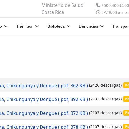
Ministerio de Salud
+506 4003 50
Costa Rica
L-V 8:00 am a
io
Trámites
Biblioteca
Denuncias
Transpar
Zika, Chikungunya y Dengue
( pdf, 362 KB )
(2426 descargas)
Po
Zika, Chikungunya y Dengue
( pdf, 392 KB )
(2131 descargas)
Po
Zika, Chikungunya y Dengue
( pdf, 372 KB )
(2103 descargas)
Po
Zika, Chikungunya y Dengue
( pdf, 378 KB )
(2107 descargas)
Po