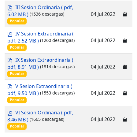
p
III Sesion Ordinaria
( pdf,
d
04 Jul 2022
6.02 MB )
(1536 descargas)
f
Popular
p
IV Sesion Extraordinaria
(
d
04 Jul 2022
pdf, 2.52 MB )
(1260 descargas)
f
Popular
p
IX Sesion Extraordinaria
(
d
04 Jul 2022
pdf, 8.91 MB )
(1814 descargas)
f
Popular
p
V Sesion Extraordinaria
(
d
04 Jul 2022
pdf, 9.50 MB )
(1553 descargas)
f
Popular
p
VI Sesion Ordinaria
( pdf,
d
04 Jul 2022
8.46 MB )
(1665 descargas)
f
Popular