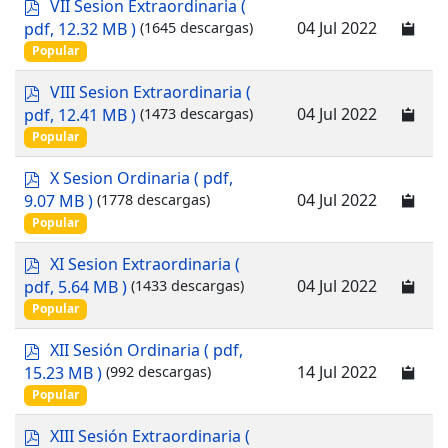
p
VII Sesion Extraordinaria
(
d
04 Jul 2022
pdf, 12.32 MB )
(1645 descargas)
f
Popular
p
VIII Sesion Extraordinaria
(
d
04 Jul 2022
pdf, 12.41 MB )
(1473 descargas)
f
Popular
p
X Sesion Ordinaria
( pdf,
d
04 Jul 2022
9.07 MB )
(1778 descargas)
f
Popular
p
XI Sesion Extraordinaria
(
d
04 Jul 2022
pdf, 5.64 MB )
(1433 descargas)
f
Popular
p
XII Sesión Ordinaria
( pdf,
d
14 Jul 2022
15.23 MB )
(992 descargas)
f
Popular
p
XIII Sesión Extraordinaria
(