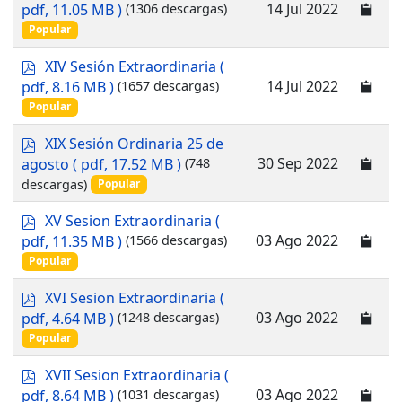
d
14 Jul 2022
pdf, 11.05 MB )
(1306 descargas)
f
Popular
p
XIV Sesión Extraordinaria
(
d
14 Jul 2022
pdf, 8.16 MB )
(1657 descargas)
f
Popular
p
XIX Sesión Ordinaria 25 de
d
30 Sep 2022
agosto
( pdf, 17.52 MB )
(748
f
descargas)
Popular
p
XV Sesion Extraordinaria
(
d
03 Ago 2022
pdf, 11.35 MB )
(1566 descargas)
f
Popular
p
XVI Sesion Extraordinaria
(
d
03 Ago 2022
pdf, 4.64 MB )
(1248 descargas)
f
Popular
p
XVII Sesion Extraordinaria
(
d
03 Ago 2022
pdf, 8.64 MB )
(1031 descargas)