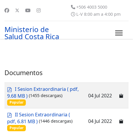
+506 4003 5000
L-V 8:00 am a 4:00 pm
Ministerio de
Salud Costa Rica
Documentos
p
I Sesion Extraordinaria
( pdf,
d
04 Jul 2022
9.68 MB )
(1455 descargas)
f
Popular
p
II Sesion Extraordinaria
(
d
04 Jul 2022
pdf, 6.81 MB )
(1446 descargas)
f
Popular