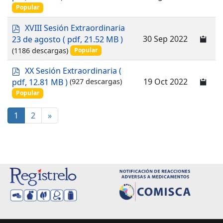
f
Popular
p
XVIII Sesión Extraordinaria
d
30 Sep 2022
23 de agosto
( pdf, 21.52 MB )
f
(1186 descargas)
Popular
p
XX Sesión Extraordinaria
(
d
19 Oct 2022
pdf, 12.81 MB )
(927 descargas)
f
Popular
1
2
»