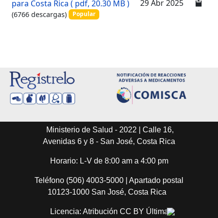
d
29 Abr 2025
para Costa Rica
( pdf, 20.30 MB )
f
(6766 descargas)
Popular
Ministerio de Salud - 2022 | Calle 16,
Avenidas 6 y 8 - San José, Costa Rica
Horario: L-V de 8:00 am a 4:00 pm
Teléfono (506) 4003-5000 | Apartado postal
10123-1000 San José, Costa Rica
Licencia: Atribución CC BY Última