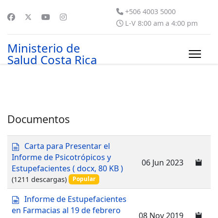
+506 4003 5000
L-V 8:00 am a 4:00 pm
Ministerio de
Salud Costa Rica
Documentos
d
Carta para Presentar el
o
Informe de Psicotrópicos y
06 Jun 2023
c
Estupefacientes
( docx, 80 KB )
u
(1211 descargas)
Popular
m
e
s
Informe de Estupefacientes
n
p
en Farmacias al 19 de febrero
t
08 Nov 2019
r