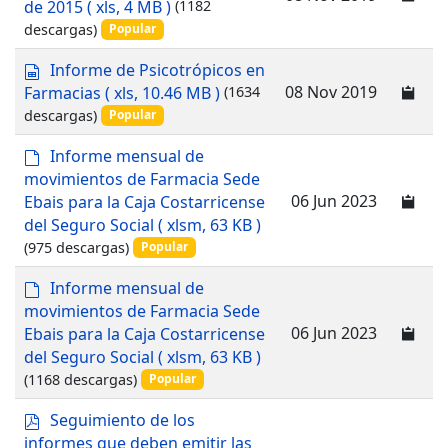
de 2015
( xls, 4 MB )
(1182
o
e
descargas)
Popular
a
d
s
Informe de Psicotrópicos en
s
p
08 Nov 2019
Farmacias
( xls, 10.46 MB )
(1634
h
r
descargas)
e
Popular
e
e
a
d
Informe mensual de
t
d
e
movimientos de Farmacia Sede
s
f
06 Jun 2023
Ebais para la Caja Costarricense
h
a
del Seguro Social
( xlsm, 63 KB )
e
u
e
(975 descargas)
Popular
l
t
t
d
Informe mensual de
e
movimientos de Farmacia Sede
f
06 Jun 2023
Ebais para la Caja Costarricense
a
del Seguro Social
( xlsm, 63 KB )
u
(1168 descargas)
Popular
l
t
p
Seguimiento de los
d
informes que deben emitir las