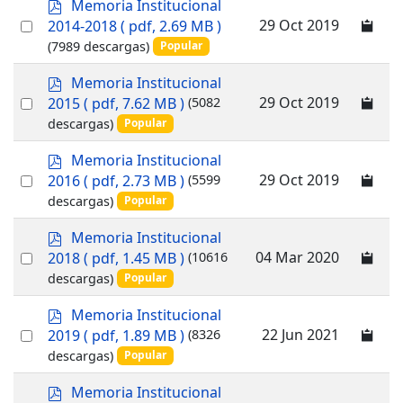
p
Memoria Institucional
d
Select
29 Oct 2019
2014-2018
( pdf, 2.69 MB )
f
an
(7989 descargas)
Popular
item
p
Memoria Institucional
d
Select
29 Oct 2019
2015
( pdf, 7.62 MB )
(5082
f
an
descargas)
Popular
item
p
Memoria Institucional
d
Select
29 Oct 2019
2016
( pdf, 2.73 MB )
(5599
f
an
descargas)
Popular
item
p
Memoria Institucional
d
Select
04 Mar 2020
2018
( pdf, 1.45 MB )
(10616
f
an
descargas)
Popular
item
p
Memoria Institucional
d
Select
22 Jun 2021
2019
( pdf, 1.89 MB )
(8326
f
an
descargas)
Popular
item
p
Memoria Institucional