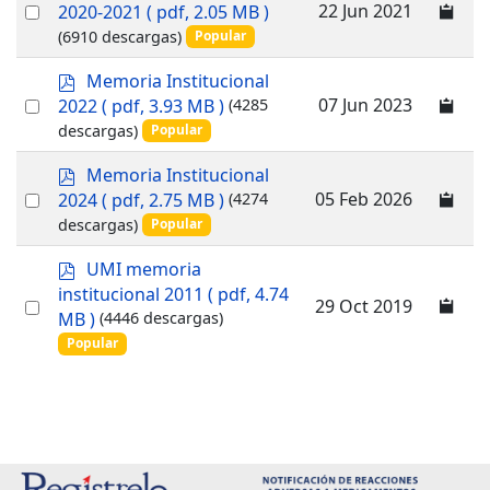
d
Select
22 Jun 2021
2020-2021
( pdf, 2.05 MB )
f
an
(6910 descargas)
Popular
item
p
Memoria Institucional
d
Select
07 Jun 2023
2022
( pdf, 3.93 MB )
(4285
f
an
descargas)
Popular
item
p
Memoria Institucional
d
Select
05 Feb 2026
2024
( pdf, 2.75 MB )
(4274
f
an
descargas)
Popular
item
p
UMI memoria
d
institucional 2011
( pdf, 4.74
Select
29 Oct 2019
f
MB )
(4446 descargas)
an
Popular
item