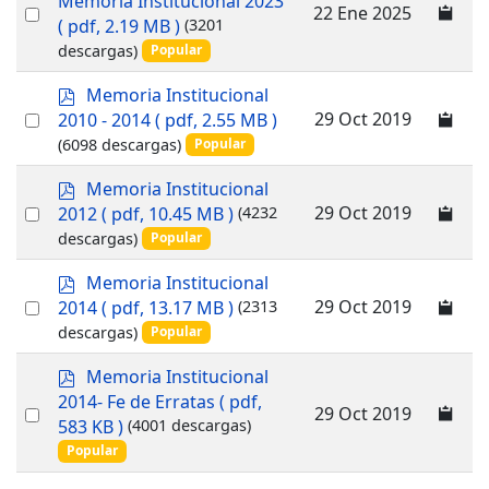
Memoria Institucional 2023
Select
22 Ene 2025
f
( pdf, 2.19 MB )
(3201
an
descargas)
Popular
item
p
Memoria Institucional
d
Select
29 Oct 2019
2010 - 2014
( pdf, 2.55 MB )
f
an
(6098 descargas)
Popular
item
p
Memoria Institucional
d
Select
29 Oct 2019
2012
( pdf, 10.45 MB )
(4232
f
an
descargas)
Popular
item
p
Memoria Institucional
d
Select
29 Oct 2019
2014
( pdf, 13.17 MB )
(2313
f
an
descargas)
Popular
item
p
Memoria Institucional
d
2014- Fe de Erratas
( pdf,
Select
29 Oct 2019
f
583 KB )
(4001 descargas)
an
Popular
item