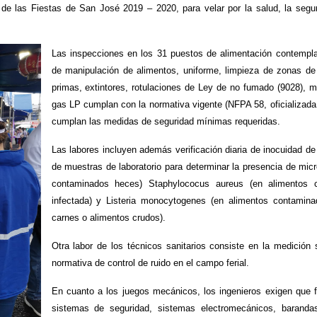
de las Fiestas de San José 2019 – 2020, para velar por la salud, la segur
Las inspecciones en los 31 puestos de alimentación contemplan 
de manipulación de alimentos, uniforme, limpieza de zonas de
primas, extintores, rotulaciones de Ley de no fumado (9028), m
gas LP cumplan con la normativa vigente (NFPA 58, oficializada 
cumplan las medidas de seguridad mínimas requeridas.
Las labores incluyen además verificación diaria de inocuidad d
de muestras de laboratorio para determinar la presencia de mic
contaminados heces) Staphylococus aureus (en alimentos c
infectada) y Listeria monocytogenes (en alimentos contamina
carnes o alimentos crudos).
Otra labor de los técnicos sanitarios consiste en la medición s
normativa de control de ruido en el campo ferial.
En cuanto a los juegos mecánicos, los ingenieros exigen que fu
sistemas de seguridad, sistemas electromecánicos, barandas