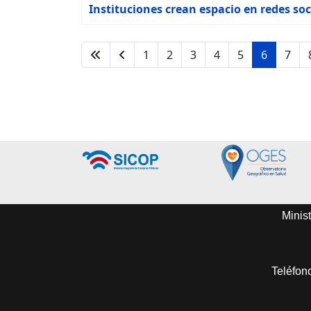
Instituciones crean espacio en redes soc
1
2
3
4
5
6
7
Minist
Teléfon