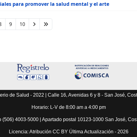
iales para promover la salud mental y el arte
8
9
10
erio de Salud - 2022 | Calle 16, Avenidas 6 y 8 - San José, Cos
Horario: L-V de 8:00 am a 4:00 pm
o (506) 4003-5000 | Apartado postal 10123-1000 San José, Co
Licencia: Atribución CC BY Última Actualización - 2026