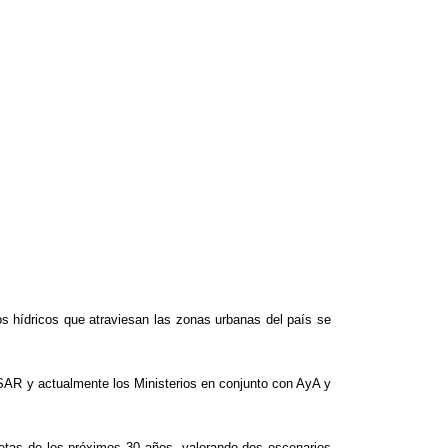
sos hídricos que atraviesan las zonas urbanas del país se
PNSAR y actualmente los Ministerios en conjunto con AyA y
etas de los próximos 30 años, valorando dos escenarios