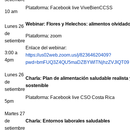
Plataforma: Facebook live ViveBienCCSS
10 am
Webinar: Flores y Helechos: alimentos olvidad
Lunes 26
de
Plataforma: zoom
setiembre
Enlace del webinar:
3:00 a
https://us02web.zoom.us/j/82364620409?
4pm
pwd=bmFUQ3Z4QU5maDZBYWlTNjhzZVJlQT09
Lunes 26
Charla: Plan de alimentación saludable realista 
de
sostenible
setiembre
Plataforma: Facebook live CSO Costa Rica
5pm
Martes 27
de
Charla: Entornos laborales saludables
setiembre