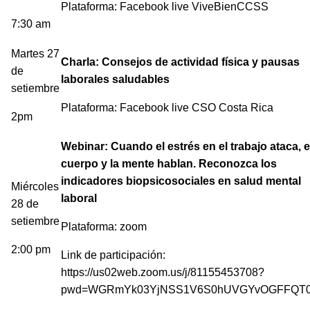
Plataforma: Facebook live ViveBienCCSS
7:30 am
Martes 27
Charla: Consejos de actividad física y pausas
de
laborales saludables
setiembre
Plataforma: Facebook live CSO Costa Rica
2pm
Webinar: Cuando el estrés en el trabajo ataca, e
cuerpo y la mente hablan. Reconozca los
indicadores biopsicosociales en salud mental
Miércoles
laboral
28 de
setiembre
Plataforma: zoom
2:00 pm
Link de participación:
https://us02web.zoom.us/j/81155453708?
pwd=WGRmYk03YjNSS1V6S0hUVGYvOGFFQT