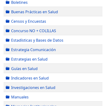
Carpeta
Boletines
Carpeta
Buenas Prácticas en Salud
Carpeta
Censos y Encuestas
Carpeta
Concurso NO + COLILLAS
Carpeta
Estadísticas y Bases de Datos
Carpeta
Estrategia Comunicación
Carpeta
Estrategias en Salud
Carpeta
Guías en Salud
Carpeta
Indicadores en Salud
Carpeta
Investigaciones en Salud
Carpeta
Manuales
Carpeta