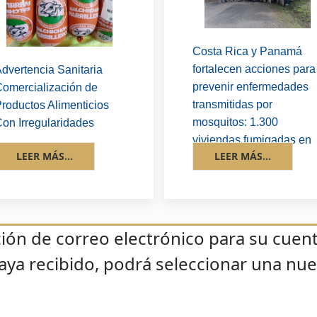
Costa Rica y Panamá
fortalecen acciones para
dvertencia Sanitaria
prevenir enfermedades
omercialización de
transmitidas por
roductos Alimenticios
mosquitos: 1.300
on Irregularidades
viviendas fumigadas en
LEER MÁS...
LEER MÁS...
la zona fronteriza
cción de correo electrónico para su cuen
 haya recibido, podrá seleccionar una nu