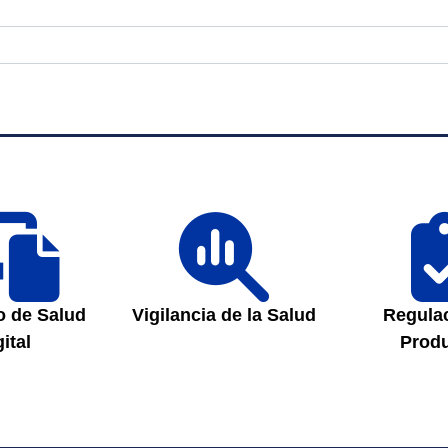
fas
fas
fa-
fa-
laptop-
magnifying-
file
glass-
o de Salud
Vigilancia de la Salud
Regula
chart
ital
Prod