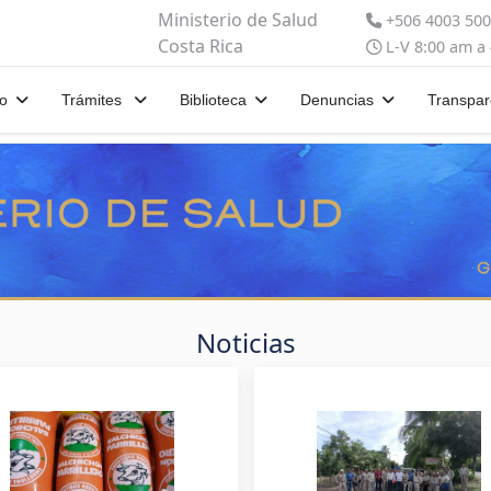
Ministerio de Salud
+506 4003 50
Costa Rica
L-V 8:00 am a
io
Trámites
Biblioteca
Denuncias
Transpar
Noticias