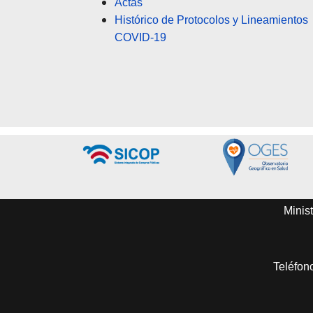
Actas
Histórico de Protocolos y Lineamientos
COVID-19
Minist
Teléfon