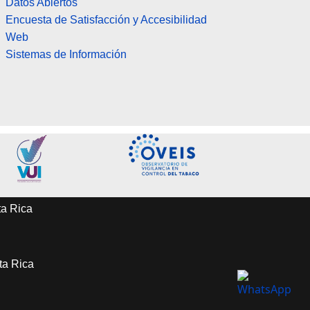
Datos Abiertos
Encuesta de Satisfacción y Accesibilidad
Web
Sistemas de Información
ta Rica
sta Rica