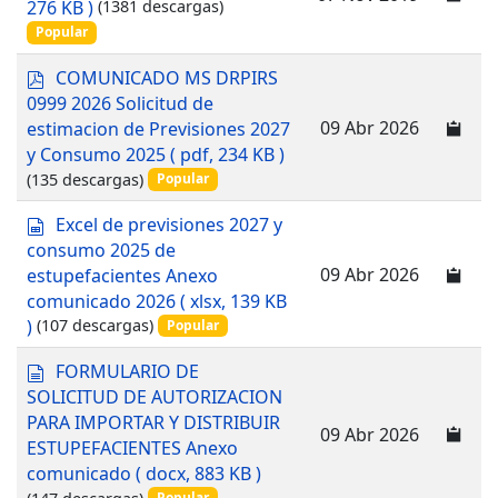
276 KB )
(1381 descargas)
o
u
Popular
m
e
p
COMUNICADO MS DRPIRS
n
d
0999 2026 Solicitud de
t
f
09 Abr 2026
estimacion de Previsiones 2027
o
y Consumo 2025
( pdf, 234 KB )
(135 descargas)
Popular
s
Excel de previsiones 2027 y
p
consumo 2025 de
r
09 Abr 2026
estupefacientes Anexo
e
comunicado 2026
( xlsx, 139 KB
a
)
(107 descargas)
Popular
d
s
d
FORMULARIO DE
h
o
SOLICITUD DE AUTORIZACION
e
c
e
PARA IMPORTAR Y DISTRIBUIR
u
09 Abr 2026
t
ESTUPEFACIENTES Anexo
m
comunicado
( docx, 883 KB )
e
(147 descargas)
Popular