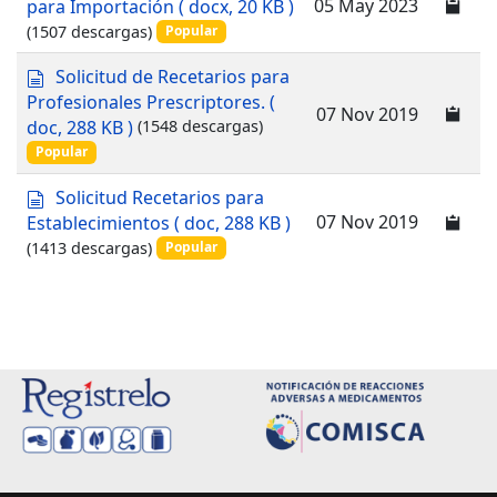
05 May 2023
para Importación
( docx, 20 KB )
n
c
(1507 descargas)
Popular
t
u
o
m
d
Solicitud de Recetarios para
e
o
Profesionales Prescriptores.
(
n
07 Nov 2019
c
doc, 288 KB )
(1548 descargas)
t
u
o
Popular
m
e
d
Solicitud Recetarios para
n
o
07 Nov 2019
Establecimientos
( doc, 288 KB )
t
c
(1413 descargas)
o
Popular
u
m
e
n
t
o