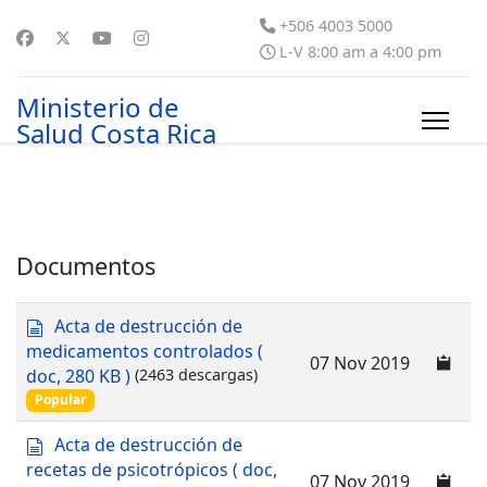
+506 4003 5000
L-V 8:00 am a 4:00 pm
Ministerio de
Salud Costa Rica
Documentos
d
Acta de destrucción de
o
medicamentos controlados
(
07 Nov 2019
c
doc, 280 KB )
(2463 descargas)
u
Popular
m
e
d
Acta de destrucción de
n
o
recetas de psicotrópicos
( doc,
t
07 Nov 2019
c