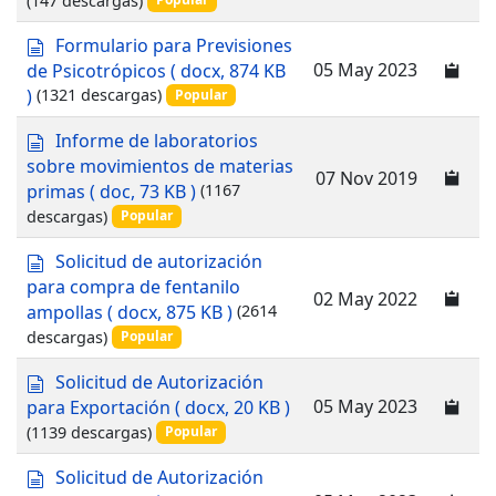
n
t
d
Formulario para Previsiones
o
o
05 May 2023
de Psicotrópicos
( docx, 874 KB
c
)
(1321 descargas)
Popular
u
m
d
Informe de laboratorios
e
o
sobre movimientos de materias
n
07 Nov 2019
c
primas
( doc, 73 KB )
(1167
t
u
descargas)
o
Popular
m
e
d
Solicitud de autorización
n
o
para compra de fentanilo
t
02 May 2022
c
ampollas
( docx, 875 KB )
(2614
o
u
descargas)
Popular
m
e
d
Solicitud de Autorización
n
o
05 May 2023
para Exportación
( docx, 20 KB )
t
c
(1139 descargas)
o
Popular
u
m
d
Solicitud de Autorización
e
o